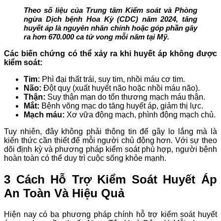
Theo số liệu của Trung tâm Kiểm soát và Phòng
ngừa Dịch bệnh Hoa Kỳ (CDC) năm 2024, tăng
huyết áp là nguyên nhân chính hoặc góp phần gây
ra hơn 670.000 ca tử vong mỗi năm tại Mỹ.
Các biến chứng có thể xảy ra khi huyết áp không được
kiểm soát:
Tim:
Phì đại thất trái, suy tim, nhồi máu cơ tim.
Não:
Đột quỵ (xuất huyết não hoặc nhồi máu não).
Thận:
Suy thận mạn do tổn thương mạch máu thận.
Mắt:
Bệnh võng mạc do tăng huyết áp, giảm thị lực.
Mạch máu:
Xơ vữa động mạch, phình động mạch chủ.
Tuy nhiên, đây không phải thông tin để gây lo lắng mà là
kiến thức cần thiết để mỗi người chủ động hơn. Với sự theo
dõi định kỳ và phương pháp kiểm soát phù hợp, người bệnh
hoàn toàn có thể duy trì cuộc sống khỏe mạnh.
3 Cách Hỗ Trợ Kiểm Soát Huyết Áp
An Toàn Và Hiệu Quả
Hiện nay có ba phương pháp chính hỗ trợ kiểm soát huyết