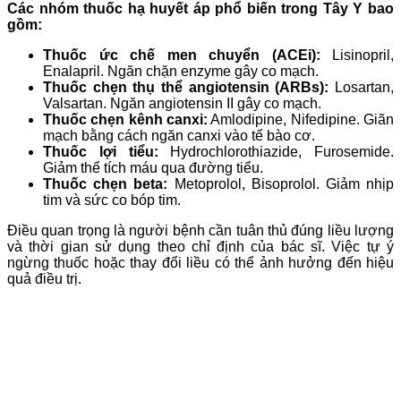
Các nhóm thuốc hạ huyết áp phổ biến trong Tây Y bao
gồm:
Thuốc ức chế men chuyển (ACEi):
Lisinopril,
Enalapril. Ngăn chặn enzyme gây co mạch.
Thuốc chẹn thụ thể angiotensin (ARBs):
Losartan,
Valsartan. Ngăn angiotensin II gây co mạch.
Thuốc chẹn kênh canxi:
Amlodipine, Nifedipine. Giãn
mạch bằng cách ngăn canxi vào tế bào cơ.
Thuốc lợi tiểu:
Hydrochlorothiazide, Furosemide.
Giảm thể tích máu qua đường tiểu.
Thuốc chẹn beta:
Metoprolol, Bisoprolol. Giảm nhịp
tim và sức co bóp tim.
Điều quan trọng là người bệnh cần tuân thủ đúng liều lượng
và thời gian sử dụng theo chỉ định của bác sĩ. Việc tự ý
ngừng thuốc hoặc thay đổi liều có thể ảnh hưởng đến hiệu
quả điều trị.