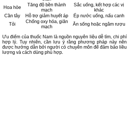
Tăng độ bền thành
Sắc uống, kết hợp các vị
Hoa hòe
mạch
khác
Cần tây
Hỗ trợ giảm huyết áp
Ép nước uống, nấu canh
Chống oxy hóa, giãn
Tỏi
Ăn sống hoặc ngâm rượu
mạch
Ưu điểm của thuốc Nam là nguồn nguyên liệu dễ tìm, chi phí
hợp lý. Tuy nhiên, cần lưu ý rằng phương pháp này nên
được hướng dẫn bởi người có chuyên môn để đảm bảo liều
lượng và cách dùng phù hợp.