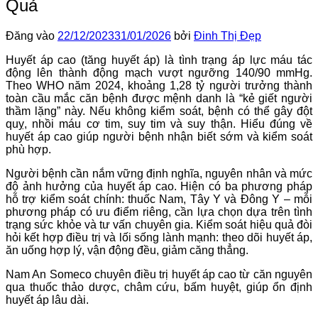
Quả
Đăng vào
22/12/2023
31/01/2026
bởi
Đinh Thị Đẹp
Huyết áp cao (tăng huyết áp) là tình trạng áp lực máu tác
động lên thành động mạch vượt ngưỡng 140/90 mmHg.
Theo WHO năm 2024, khoảng 1,28 tỷ người trưởng thành
toàn cầu mắc căn bệnh được mệnh danh là “kẻ giết người
thầm lặng” này. Nếu không kiểm soát, bệnh có thể gây đột
quỵ, nhồi máu cơ tim, suy tim và suy thận. Hiểu đúng về
huyết áp cao giúp người bệnh nhận biết sớm và kiểm soát
phù hợp.
Người bệnh cần nắm vững định nghĩa, nguyên nhân và mức
độ ảnh hưởng của huyết áp cao. Hiện có ba phương pháp
hỗ trợ kiểm soát chính: thuốc Nam, Tây Y và Đông Y – mỗi
phương pháp có ưu điểm riêng, cần lựa chọn dựa trên tình
trạng sức khỏe và tư vấn chuyên gia. Kiểm soát hiệu quả đòi
hỏi kết hợp điều trị và lối sống lành mạnh: theo dõi huyết áp,
ăn uống hợp lý, vận động đều, giảm căng thẳng.
Nam An Someco chuyên điều trị huyết áp cao từ căn nguyên
qua thuốc thảo dược, châm cứu, bấm huyệt, giúp ổn định
huyết áp lâu dài.