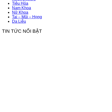
Tiêu Hóa
Nam Khoa
Nữ Khoa
Tai – Mũi – Họng
Da Liễu
TIN TỨC NỔI BẬT