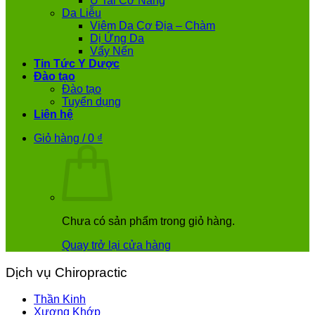
Ù Tai Cơ Năng
Da Liễu
Viêm Da Cơ Địa – Chàm
Dị Ứng Da
Vẩy Nến
Tin Tức Y Dược
Đào tạo
Đào tạo
Tuyển dụng
Liên hệ
Giỏ hàng /
0
₫
Chưa có sản phẩm trong giỏ hàng.
Quay trở lại cửa hàng
Dịch vụ Chiropractic
Thần Kinh
Xương Khớp