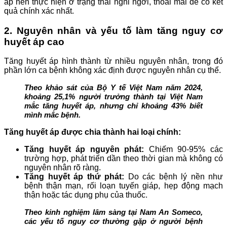
áp nên thực hiện ở trạng thái nghỉ ngơi, thoải mái để có kết
quả chính xác nhất.
2. Nguyên nhân và yếu tố làm tăng nguy cơ
huyết áp cao
Tăng huyết áp hình thành từ nhiều nguyên nhân, trong đó
phần lớn ca bệnh không xác định được nguyên nhân cụ thể.
Theo khảo sát của Bộ Y tế Việt Nam năm 2024,
khoảng 25,1% người trưởng thành tại Việt Nam
mắc tăng huyết áp, nhưng chỉ khoảng 43% biết
mình mắc bệnh.
Tăng huyết áp được chia thành hai loại chính:
Tăng huyết áp nguyên phát:
Chiếm 90-95% các
trường hợp, phát triển dần theo thời gian mà không có
nguyên nhân rõ ràng.
Tăng huyết áp thứ phát:
Do các bệnh lý nền như
bệnh thận mạn, rối loạn tuyến giáp, hẹp động mạch
thận hoặc tác dụng phụ của thuốc.
Theo kinh nghiệm lâm sàng tại Nam An Someco,
các yếu tố nguy cơ thường gặp ở người bệnh