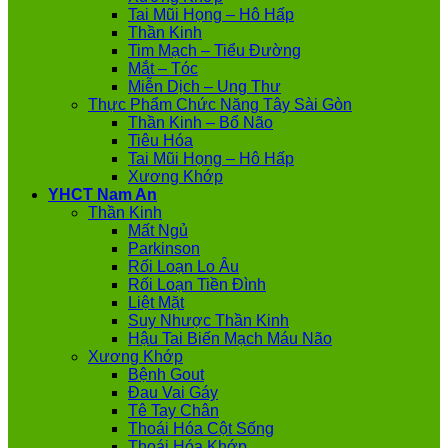
Tai Mũi Họng – Hô Hấp
Thần Kinh
Tim Mạch – Tiểu Đường
Mắt – Tóc
Miễn Dịch – Ung Thư
Thực Phẩm Chức Năng Tây Sài Gòn
Thần Kinh – Bổ Não
Tiêu Hóa
Tai Mũi Họng – Hô Hấp
Xương Khớp
YHCT Nam An
Thần Kinh
Mất Ngủ
Parkinson
Rối Loạn Lo Âu
Rối Loạn Tiền Đình
Liệt Mặt
Suy Nhược Thần Kinh
Hậu Tai Biến Mạch Máu Não
Xương Khớp
Bệnh Gout
Đau Vai Gáy
Tê Tay Chân
Thoái Hóa Cột Sống
Thoái Hóa Khớp