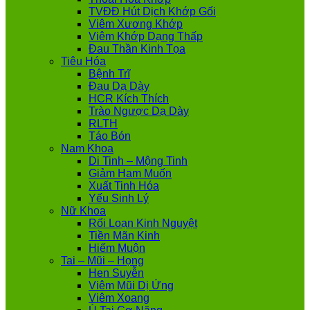
TVĐĐ Hút Dịch Khớp Gối
Viêm Xương Khớp
Viêm Khớp Dạng Thấp
Đau Thần Kinh Tọa
Tiêu Hóa
Bệnh Trĩ
Đau Dạ Dày
HCR Kích Thích
Trào Ngược Dạ Dày
RLTH
Táo Bón
Nam Khoa
Di Tinh – Mộng Tinh
Giảm Ham Muốn
Xuất Tinh Hóa
Yếu Sinh Lý
Nữ Khoa
Rối Loạn Kinh Nguyệt
Tiền Mãn Kinh
Hiếm Muộn
Tai – Mũi – Họng
Hen Suyễn
Viêm Mũi Dị Ứng
Viêm Xoang