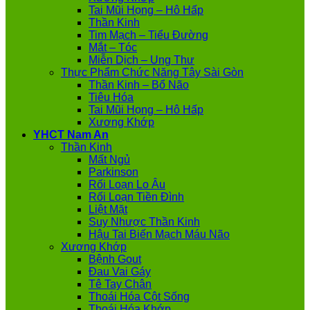
Tai Mũi Họng – Hô Hấp
Thần Kinh
Tim Mạch – Tiểu Đường
Mắt – Tóc
Miễn Dịch – Ung Thư
Thực Phẩm Chức Năng Tây Sài Gòn
Thần Kinh – Bổ Não
Tiêu Hóa
Tai Mũi Họng – Hô Hấp
Xương Khớp
YHCT Nam An
Thần Kinh
Mất Ngủ
Parkinson
Rối Loạn Lo Âu
Rối Loạn Tiền Đình
Liệt Mặt
Suy Nhược Thần Kinh
Hậu Tai Biến Mạch Máu Não
Xương Khớp
Bệnh Gout
Đau Vai Gáy
Tê Tay Chân
Thoái Hóa Cột Sống
Thoái Hóa Khớp