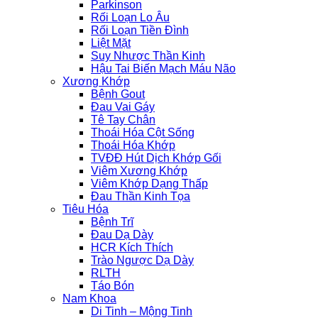
Parkinson
Rối Loạn Lo Âu
Rối Loạn Tiền Đình
Liệt Mặt
Suy Nhược Thần Kinh
Hậu Tai Biến Mạch Máu Não
Xương Khớp
Bệnh Gout
Đau Vai Gáy
Tê Tay Chân
Thoái Hóa Cột Sống
Thoái Hóa Khớp
TVĐĐ Hút Dịch Khớp Gối
Viêm Xương Khớp
Viêm Khớp Dạng Thấp
Đau Thần Kinh Tọa
Tiêu Hóa
Bệnh Trĩ
Đau Dạ Dày
HCR Kích Thích
Trào Ngược Dạ Dày
RLTH
Táo Bón
Nam Khoa
Di Tinh – Mộng Tinh