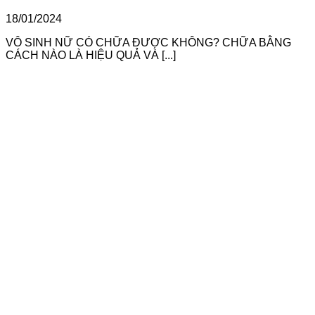
18/01/2024
VÔ SINH NỮ CÓ CHỮA ĐƯỢC KHÔNG? CHỮA BẰNG
CÁCH NÀO LÀ HIỆU QUẢ VÀ [...]