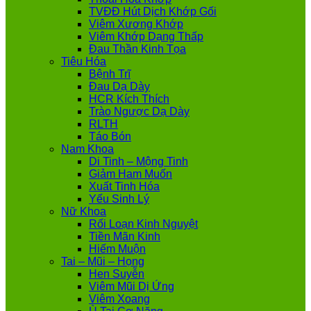
TVĐĐ Hút Dịch Khớp Gối
Viêm Xương Khớp
Viêm Khớp Dạng Thấp
Đau Thần Kinh Tọa
Tiêu Hóa
Bệnh Trĩ
Đau Dạ Dày
HCR Kích Thích
Trào Ngược Dạ Dày
RLTH
Táo Bón
Nam Khoa
Di Tinh – Mộng Tinh
Giảm Ham Muốn
Xuất Tinh Hóa
Yếu Sinh Lý
Nữ Khoa
Rối Loạn Kinh Nguyệt
Tiền Mãn Kinh
Hiếm Muộn
Tai – Mũi – Họng
Hen Suyễn
Viêm Mũi Dị Ứng
Viêm Xoang