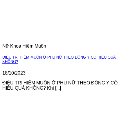
Nữ Khoa Hiếm Muộn
ĐIỀU TRỊ HIẾM MUỘN Ở PHỤ NỮ THEO ĐÔNG Y CÓ HIỆU QUẢ
KHÔNG?
18/10/2023
ĐIỀU TRỊ HIẾM MUỘN Ở PHỤ NỮ THEO ĐÔNG Y CÓ
HIỆU QUẢ KHÔNG? Khi [...]