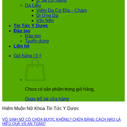
Ù Tai Cơ Năng
Da Liễu
Viêm Da Cơ Địa – Chàm
Dị Ứng Da
Vẩy Nến
Tin Tức Y Dược
Đào tạo
Đào tạo
Tuyển dụng
Liên hệ
Giỏ hàng /
0
₫
Chưa có sản phẩm trong giỏ hàng.
Quay trở lại cửa hàng
Hiếm Muộn Nữ Khoa Tin Tức Y Dược
VÔ SINH NỮ CÓ CHỮA ĐƯỢC KHÔNG? CHỮA BẰNG CÁCH NÀO LÀ
HIỆU QUẢ VÀ AN TOÀN?