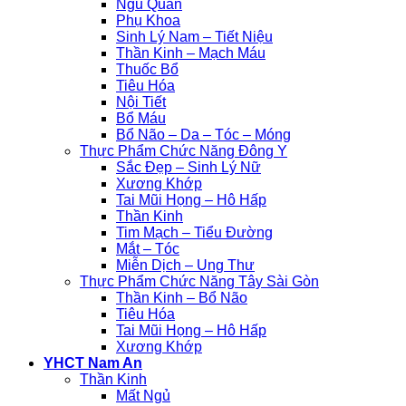
Ngũ Quan
Phụ Khoa
Sinh Lý Nam – Tiết Niệu
Thần Kinh – Mạch Máu
Thuốc Bổ
Tiêu Hóa
Nội Tiết
Bổ Máu
Bổ Não – Da – Tóc – Móng
Thực Phẩm Chức Năng Đông Y
Sắc Đẹp – Sinh Lý Nữ
Xương Khớp
Tai Mũi Họng – Hô Hấp
Thần Kinh
Tim Mạch – Tiểu Đường
Mắt – Tóc
Miễn Dịch – Ung Thư
Thực Phẩm Chức Năng Tây Sài Gòn
Thần Kinh – Bổ Não
Tiêu Hóa
Tai Mũi Họng – Hô Hấp
Xương Khớp
YHCT Nam An
Thần Kinh
Mất Ngủ