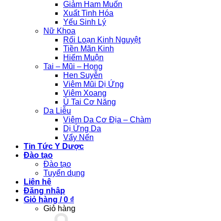
Giảm Ham Muốn
Xuất Tinh Hóa
Yếu Sinh Lý
Nữ Khoa
Rối Loạn Kinh Nguyệt
Tiền Mãn Kinh
Hiếm Muộn
Tai – Mũi – Họng
Hen Suyễn
Viêm Mũi Dị Ứng
Viêm Xoang
Ù Tai Cơ Năng
Da Liễu
Viêm Da Cơ Địa – Chàm
Dị Ứng Da
Vẩy Nến
Tin Tức Y Dược
Đào tạo
Đào tạo
Tuyển dụng
Liên hệ
Đăng nhập
Giỏ hàng /
0
₫
Giỏ hàng