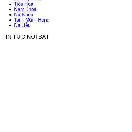
Tiêu Hóa
Nam Khoa
Nữ Khoa
Tai – Mũi – Họng
Da Liễu
TIN TỨC NỔI BẬT