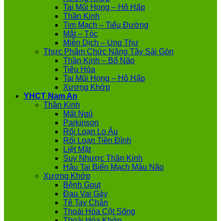
Tai Mũi Họng – Hô Hấp
Thần Kinh
Tim Mạch – Tiểu Đường
Mắt – Tóc
Miễn Dịch – Ung Thư
Thực Phẩm Chức Năng Tây Sài Gòn
Thần Kinh – Bổ Não
Tiêu Hóa
Tai Mũi Họng – Hô Hấp
Xương Khớp
YHCT Nam An
Thần Kinh
Mất Ngủ
Parkinson
Rối Loạn Lo Âu
Rối Loạn Tiền Đình
Liệt Mặt
Suy Nhược Thần Kinh
Hậu Tai Biến Mạch Máu Não
Xương Khớp
Bệnh Gout
Đau Vai Gáy
Tê Tay Chân
Thoái Hóa Cột Sống
Thoái Hóa Khớp