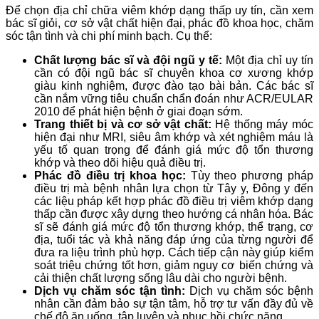
Để chọn địa chỉ chữa viêm khớp dạng thấp uy tín, cần xem
bác sĩ giỏi, cơ sở vật chất hiện đại, phác đồ khoa học, chăm
sóc tận tình và chi phí minh bạch. Cụ thể:
Chất lượng bác sĩ và đội ngũ y tế:
Một địa chỉ uy tín
cần có đội ngũ bác sĩ chuyên khoa cơ xương khớp
giàu kinh nghiệm, được đào tạo bài bản. Các bác sĩ
cần nắm vững tiêu chuẩn chẩn đoán như ACR/EULAR
2010 để phát hiện bệnh ở giai đoạn sớm.
Trang thiết bị và cơ sở vật chất:
Hệ thống máy móc
hiện đại như MRI, siêu âm khớp và xét nghiệm máu là
yếu tố quan trọng để đánh giá mức độ tổn thương
khớp và theo dõi hiệu quả điều trị.
Phác đồ điều trị khoa học:
Tùy theo phương pháp
điều trị mà bệnh nhân lựa chọn từ Tây y, Đông y đến
các liệu pháp kết hợp phác đồ điều trị viêm khớp dạng
thấp cần được xây dựng theo hướng cá nhân hóa. Bác
sĩ sẽ đánh giá mức độ tổn thương khớp, thể trạng, cơ
địa, tuổi tác và khả năng đáp ứng của từng người để
đưa ra liệu trình phù hợp. Cách tiếp cận này giúp kiểm
soát triệu chứng tốt hơn, giảm nguy cơ biến chứng và
cải thiện chất lượng sống lâu dài cho người bệnh.
Dịch vụ chăm sóc tận tình:
Dịch vụ chăm sóc bệnh
nhân cần đảm bảo sự tận tâm, hỗ trợ tư vấn đầy đủ về
chế độ ăn uống, tập luyện và phục hồi chức năng.