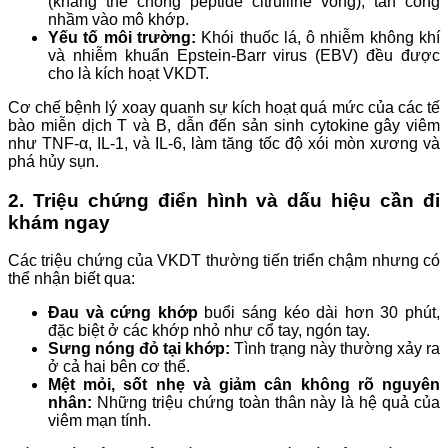
(kháng thể chống peptide citrulline vòng), tấn công
nhầm vào mô khớp.
Yếu tố môi trường:
Khói thuốc lá, ô nhiễm không khí
và nhiễm khuẩn Epstein-Barr virus (EBV) đều được
cho là kích hoạt VKDT.
Cơ chế bệnh lý xoay quanh sự kích hoạt quá mức của các tế
bào miễn dịch T và B, dẫn đến sản sinh cytokine gây viêm
như TNF-α, IL-1, và IL-6, làm tăng tốc độ xói mòn xương và
phá hủy sụn.
2. Triệu chứng điển hình và dấu hiệu cần đi
khám ngay
Các triệu chứng của VKDT thường tiến triển chậm nhưng có
thể nhận biết qua:
Đau và cứng khớp
buổi sáng kéo dài hơn 30 phút,
đặc biệt ở các khớp nhỏ như cổ tay, ngón tay.
Sưng nóng đỏ tại khớp:
Tình trạng này thường xảy ra
ở cả hai bên cơ thể.
Mệt mỏi, sốt nhẹ và giảm cân không rõ nguyên
nhân:
Những triệu chứng toàn thân này là hệ quả của
viêm mạn tính.