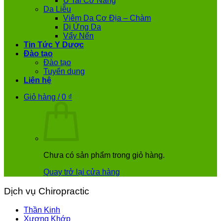
Ù Tai Cơ Năng
Da Liễu
Viêm Da Cơ Địa – Chàm
Dị Ứng Da
Vẩy Nến
Tin Tức Y Dược
Đào tạo
Đào tạo
Tuyển dụng
Liên hệ
Giỏ hàng /
0
₫
Chưa có sản phẩm trong giỏ hàng.
Quay trở lại cửa hàng
Dịch vụ Chiropractic
Thần Kinh
Xương Khớp