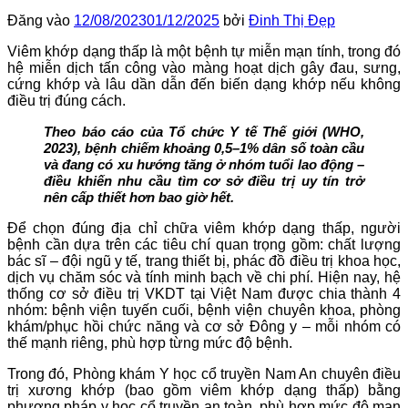
Đăng vào
12/08/2023
01/12/2025
bởi
Đinh Thị Đẹp
Viêm khớp dạng thấp là một bệnh tự miễn mạn tính, trong đó
hệ miễn dịch tấn công vào màng hoạt dịch gây đau, sưng,
cứng khớp và lâu dần dẫn đến biến dạng khớp nếu không
điều trị đúng cách.
Theo báo cáo của Tổ chức Y tế Thế giới (WHO,
2023), bệnh chiếm khoảng 0,5–1% dân số toàn cầu
và đang có xu hướng tăng ở nhóm tuổi lao động –
điều khiến nhu cầu tìm cơ sở điều trị uy tín trở
nên cấp thiết hơn bao giờ hết.
Để chọn đúng địa chỉ chữa viêm khớp dạng thấp, người
bệnh cần dựa trên các tiêu chí quan trọng gồm: chất lượng
bác sĩ – đội ngũ y tế, trang thiết bị, phác đồ điều trị khoa học,
dịch vụ chăm sóc và tính minh bạch về chi phí. Hiện nay, hệ
thống cơ sở điều trị VKDT tại Việt Nam được chia thành 4
nhóm: bệnh viện tuyến cuối, bệnh viện chuyên khoa, phòng
khám/phục hồi chức năng và cơ sở Đông y – mỗi nhóm có
thế mạnh riêng, phù hợp từng mức độ bệnh.
Trong đó, Phòng khám Y học cổ truyền Nam An chuyên điều
trị xương khớp (bao gồm viêm khớp dạng thấp) bằng
phương pháp y học cổ truyền an toàn, phù hợp mức độ mạn