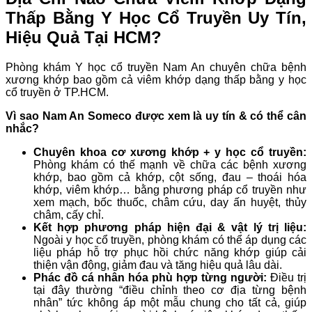
Thấp Bằng Y Học Cổ Truyền Uy Tín,
Hiệu Quả Tại HCM?
Phòng khám Y học cổ truyền Nam An chuyên chữa bệnh
xương khớp bao gồm cả viêm khớp dạng thấp bằng y học
cổ truyền ở TP.HCM.
Vì sao Nam An Someco được xem là uy tín & có thể cân
nhắc?
Chuyên khoa cơ xương khớp + y học cổ truyền:
Phòng khám có thế mạnh về chữa các bệnh xương
khớp, bao gồm cả khớp, cột sống, đau – thoái hóa
khớp, viêm khớp… bằng phương pháp cổ truyền như
xem mạch, bốc thuốc, châm cứu, day ấn huyệt, thủy
châm, cấy chỉ.
Kết hợp phương pháp hiện đại & vật lý trị liệu:
Ngoài y học cổ truyền, phòng khám có thể áp dụng các
liệu pháp hỗ trợ phục hồi chức năng khớp giúp cải
thiện vận động, giảm đau và tăng hiệu quả lâu dài.
Phác đồ cá nhân hóa phù hợp từng người:
Điều trị
tại đây thường “điều chỉnh theo cơ địa từng bệnh
nhân” tức không áp một mẫu chung cho tất cả, giúp