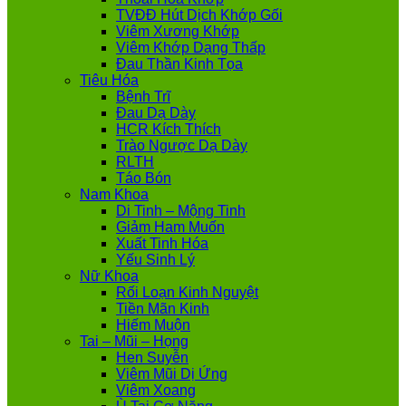
TVĐĐ Hút Dịch Khớp Gối
Viêm Xương Khớp
Viêm Khớp Dạng Thấp
Đau Thần Kinh Tọa
Tiêu Hóa
Bệnh Trĩ
Đau Dạ Dày
HCR Kích Thích
Trào Ngược Dạ Dày
RLTH
Táo Bón
Nam Khoa
Di Tinh – Mộng Tinh
Giảm Ham Muốn
Xuất Tinh Hóa
Yếu Sinh Lý
Nữ Khoa
Rối Loạn Kinh Nguyệt
Tiền Mãn Kinh
Hiếm Muộn
Tai – Mũi – Họng
Hen Suyễn
Viêm Mũi Dị Ứng
Viêm Xoang