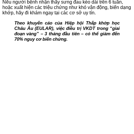
Nếu người bệnh nhận thấy sưng đau kéo dài trên 6 tuần,
hoặc xuất hiện các triệu chứng như khó vận động, biến dạng
khớp, hãy đi khám ngay tại các cơ sở uy tín.
Theo khuyến cáo của Hiệp hội Thấp khớp học
Châu Âu (EULAR), việc điều trị VKDT trong “giai
đoạn vàng” – 3 tháng đầu tiên – có thể giảm đến
70% nguy cơ biến chứng.