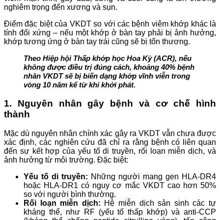
nghiêm trọng đến xương và sụn.
Điểm đặc biệt của VKDT so với các bệnh viêm khớp khác là
tính đối xứng – nếu một khớp ở bàn tay phải bị ảnh hưởng,
khớp tương ứng ở bàn tay trái cũng sẽ bị tổn thương.
Theo Hiệp hội Thấp khớp học Hoa Kỳ (ACR), nếu
không được điều trị đúng cách, khoảng 40% bệnh
nhân VKDT sẽ bị biến dạng khớp vĩnh viễn trong
vòng 10 năm kể từ khi khởi phát.
1. Nguyên nhân gây bệnh và cơ chế hình
thành
Mặc dù nguyên nhân chính xác gây ra VKDT vẫn chưa được
xác định, các nghiên cứu đã chỉ ra rằng bệnh có liên quan
đến sự kết hợp của yếu tố di truyền, rối loạn miễn dịch, và
ảnh hưởng từ môi trường. Đặc biệt:
Yếu tố di truyền:
Những người mang gen HLA-DR4
hoặc HLA-DR1 có nguy cơ mắc VKDT cao hơn 50%
so với người bình thường.
Rối loạn miễn dịch:
Hệ miễn dịch sản sinh các tự
kháng thể, như RF (yếu tố thấp khớp) và anti-CCP