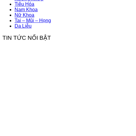
Tiêu Hóa
Nam Khoa
Nữ Khoa
Tai – Mũi – Họng
Da Liễu
TIN TỨC NỔI BẬT