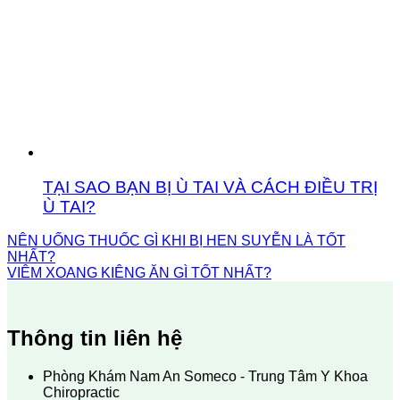
TẠI SAO BẠN BỊ Ù TAI VÀ CÁCH ĐIỀU TRỊ
Ù TAI?
NÊN UỐNG THUỐC GÌ KHI BỊ HEN SUYỄN LÀ TỐT
NHẤT?
VIÊM XOANG KIÊNG ĂN GÌ TỐT NHẤT?
Thông tin liên hệ
Phòng Khám Nam An Someco - Trung Tâm Y Khoa
Chiropractic