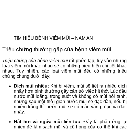
TÌM HIỂU BỆNH VIÊM MŨI – NAM AN
Triệu chứng thường gặp của bệnh viêm mũi
Triệu chứng của bệnh viêm mũi
rất phức tạp, tùy vào những
loại viêm mũi khác nhau sẽ có những biểu hiện chi tiết khác
nhau. Tuy nhiên, các loại viêm mũi đều có những triệu
chứng chung dưới đây:
Dịch mũi nhiều:
Khi bị viêm, mũi sẽ tiết ra nhiều dịch
nhầy hơn bình thường gây cản trở việc hít thở. Lúc đầu
nước mũi loãng, trong suốt và không có mùi hôi tanh,
nhưng sau một thời gian nước mũi sẽ đặc dần, nếu bị
nhiễm trùng thì nước mũi sẽ có màu vàng, đục và đặc
nhầy.
Hắt hơi và ngứa mũi liên tục:
Đây là phản ứng tự
nhiên để làm sạch mũi và cổ họng của cơ thể khi các