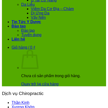
Ù Tai Cơ Năng
Da Liễu
Viêm Da Cơ Địa – Chàm
Dị Ứng Da
Vẩy Nến
Tin Tức Y Dược
Đào tạo
Đào tạo
Tuyển dụng
Liên hệ
Giỏ hàng /
0
₫
Chưa có sản phẩm trong giỏ hàng.
Quay trở lại cửa hàng
Dịch vụ Chiropractic
Thần Kinh
Xương Khớp