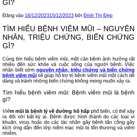
GÌ?
Đăng vào
16/12/2023
15/12/2023
bởi
Đinh Thị Đẹp
TÌM HIỂU BỆNH VIÊM MŨI – NGUYÊN
NHÂN, TRIỆU CHỨNG, BIẾN CHỨNG
GÌ?
Cùng tìm hiểu bệnh viêm mũi, một căn bệnh ảnh hưởng rất
nhiều đến sức khỏe và cuộc sống của người bệnh. Việc
nhận biết sớm
nguyên nhân, triệu chứng và biến chứng
bệnh viêm mũi
sẽ giúp hỗ trợ trị bệnh viêm mũi một cách dễ
dàng và tránh những biến chứng không mong muốn xảy ra.
Tìm hiểu bệnh viêm mũi: Bệnh viêm mũi là bệnh
gì?
Viê
m mũi là bệnh lý về đường hô hấp
phổ biến, có thể xảy
ra đối với bất kỳ ai. Bệnh được hình thành do các loại vi
khuẩn, virus hoặc do các tác nhân gây bệnh tấn công gây
kích ứng dẫn đến lớp niêm mạc mũi bị tổn thương và viêm
nhiễm.