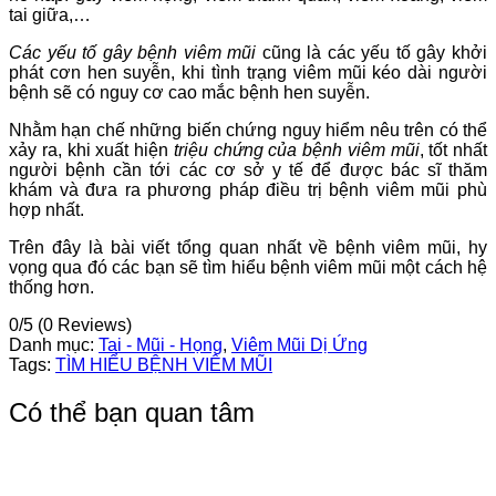
tai giữa,…
Các yếu tố gây bệnh viêm mũi
cũng là các yếu tố gây khởi
phát cơn hen suyễn, khi tình trạng viêm mũi kéo dài người
bệnh sẽ có nguy cơ cao mắc bệnh hen suyễn.
Nhằm hạn chế những biến chứng nguy hiểm nêu trên có thể
xảy ra, khi xuất hiện
triệu chứng của bệnh viêm mũi
, tốt nhất
người bệnh cần tới các cơ sở y tế để được bác sĩ thăm
khám và đưa ra phương pháp điều trị bệnh viêm mũi phù
hợp nhất.
Trên đây là bài viết tổng quan nhất về bệnh viêm mũi, hy
vọng qua đó các bạn sẽ tìm hiểu bệnh viêm mũi một cách hệ
thống hơn.
0/5
(0 Reviews)
Danh mục:
Tai - Mũi - Họng
,
Viêm Mũi Dị Ứng
Tags:
TÌM HIỂU BỆNH VIÊM MŨI
Có thể bạn quan tâm