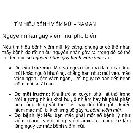
TÌM HIỂU BỆNH VIÊM MŨI – NAM AN
Nguyên nhân gây viêm mũi phổ biến
Nếu tìm hiểu bệnh viêm mũi kỹ càng, chúng ta có thể nhận
thấy bệnh do rất nhiều nguyên nhân gây ra, trong đó có thể
kể đến một số
nguyên nhân gây bệnh viêm mũi
sau:
Do cấu trúc mũi:
Một số người sinh ra đã có cấu trúc
mũi khác người thường, chẳng hạn như: mũi vẹo, mào
vách ngăn, lệch vách ngăn,…thì nguy cơ dẫn đến bệnh
viêm mũi là rất cao.
Do môi trường:
Khi thường xuyên phải hít thở trong
môi trường nhiều khói bụi, ô nhiễm hay hít phải phấn
hoa, lông động vật, thời tiết thay đổi đột ngột,…khiến
niêm mạc mũi bị kích ứng sẽ gây ra
bệnh viêm mũi.
Do bệnh lý:
Nếu bạn mắc phải một số bệnh lý như
viêm xoang, viêm họng, viêm amidan,…cũng sẽ làm
tăng nguy cơ mắc bệnh viêm mũi.