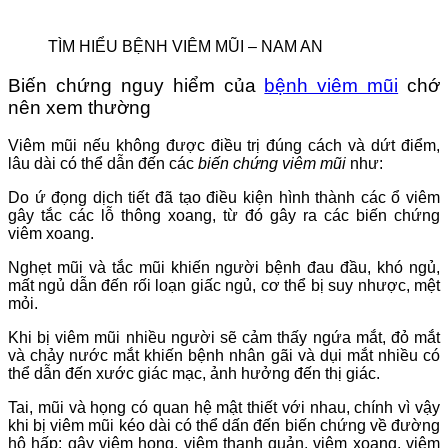
TÌM HIỂU BỆNH VIÊM MŨI – NAM AN
Biến chứng nguy hiểm của
bệnh viêm mũi
chớ
nên xem thường
Viêm mũi nếu không được điều trị đúng cách và dứt điểm,
lâu dài có thể dẫn đến các
biến chứng viêm mũi
như:
Do ứ đọng dịch tiết đã tạo điều kiện hình thành các ổ viêm
gây tắc các lỗ thông xoang, từ đó gây ra các biến chứng
viêm xoang.
Nghẹt mũi và tắc mũi khiến người bệnh đau đầu, khó ngủ,
mất ngủ dẫn đến rối loạn giấc ngủ, cơ thể bị suy nhược, mệt
mỏi.
Khi bị viêm mũi nhiều người sẽ cảm thấy ngứa mắt, đỏ mắt
và chảy nước mắt khiến bệnh nhân gãi và dụi mắt nhiều có
thể dẫn đến xước giác mạc, ảnh hưởng đến thị giác.
Tai, mũi và họng có quan hệ mật thiết với nhau, chính vì vậy
khi bị viêm mũi kéo dài có thể dấn đến biến chứng về đường
hô hấp: gây viêm họng, viêm thanh quản, viêm xoang, viêm