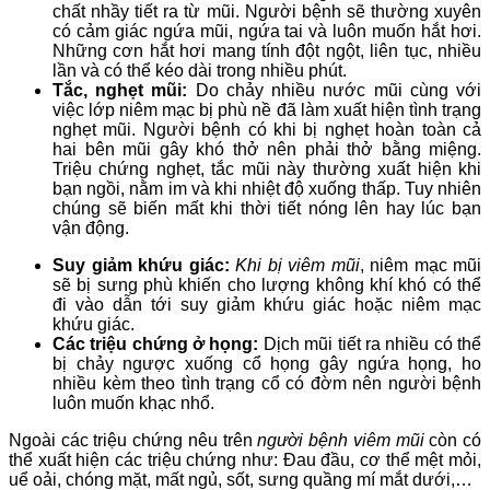
chất nhầy tiết ra từ mũi. Người bệnh sẽ thường xuyên
có cảm giác ngứa mũi, ngứa tai và luôn muốn hắt hơi.
Những cơn hắt hơi mang tính đột ngột, liên tục, nhiều
lần và có thể kéo dài trong nhiều phút.
Tắc, nghẹt mũi:
Do chảy nhiều nước mũi cùng với
việc lớp niêm mạc bị phù nề đã làm xuất hiện tình trạng
nghẹt mũi. Người bệnh có khi bị nghẹt hoàn toàn cả
hai bên mũi gây khó thở nên phải thở bằng miệng.
Triệu chứng nghẹt, tắc mũi này thường xuất hiện khi
bạn ngồi, nằm im và khi nhiệt độ xuống thấp. Tuy nhiên
chúng sẽ biến mất khi thời tiết nóng lên hay lúc bạn
vận động.
Suy giảm khứu giác:
Khi bị viêm mũi
, niêm mạc mũi
sẽ bị sưng phù khiến cho lượng không khí khó có thể
đi vào dẫn tới suy giảm khứu giác hoặc niêm mạc
khứu giác.
Các triệu chứng ở họng:
Dịch mũi tiết ra nhiều có thể
bị chảy ngược xuống cổ họng gây ngứa họng, ho
nhiều kèm theo tình trạng cổ có đờm nên người bệnh
luôn muốn khạc nhổ.
Ngoài các triệu chứng nêu trên
người bệnh viêm mũi
còn có
thể xuất hiện các triệu chứng như: Đau đầu, cơ thể mệt mỏi,
uể oải, chóng mặt, mất ngủ, sốt, sưng quầng mí mắt dưới,…