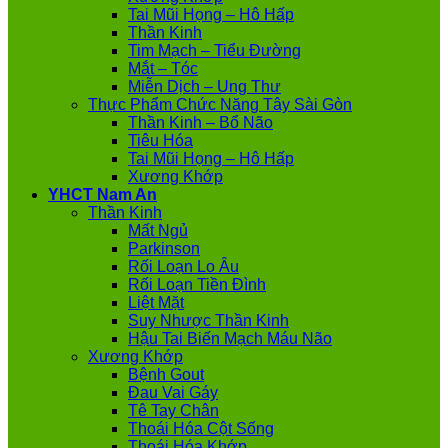
Tai Mũi Họng – Hô Hấp
Thần Kinh
Tim Mạch – Tiểu Đường
Mắt – Tóc
Miễn Dịch – Ung Thư
Thực Phẩm Chức Năng Tây Sài Gòn
Thần Kinh – Bổ Não
Tiêu Hóa
Tai Mũi Họng – Hô Hấp
Xương Khớp
YHCT Nam An
Thần Kinh
Mất Ngủ
Parkinson
Rối Loạn Lo Âu
Rối Loạn Tiền Đình
Liệt Mặt
Suy Nhược Thần Kinh
Hậu Tai Biến Mạch Máu Não
Xương Khớp
Bệnh Gout
Đau Vai Gáy
Tê Tay Chân
Thoái Hóa Cột Sống
Thoái Hóa Khớp