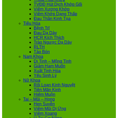
TVĐĐ Hút Dịch Khớp Gối
Viêm Xương Khớp
Viêm Khớp Dạng Thấp
Đau Thần Kinh Tọa
Tiêu Hóa
Bệnh Trĩ
Đau Dạ Dày
HCR Kích Thích
Trào Ngược Dạ Dày
RLTH
Táo Bón
Nam Khoa
Di Tinh – Mộng Tinh
Giảm Ham Muốn
Xuất Tinh Hóa
Yếu Sinh Lý
Nữ Khoa
Rối Loạn Kinh Nguyệt
Tiền Mãn Kinh
Hiếm Muộn
Tai – Mũi – Họng
Hen Suyễn
Viêm Mũi Dị Ứng
Viêm Xoang