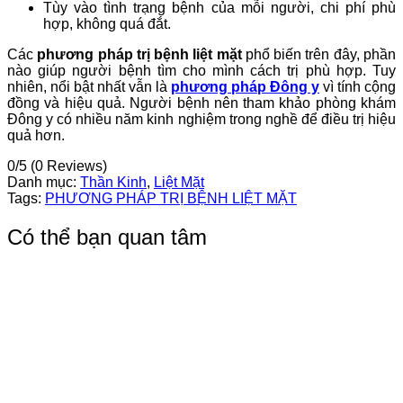
Tùy vào tình trạng bệnh của mỗi người, chi phí phù
hợp, không quá đắt.
Các
phương pháp trị bệnh liệt mặt
phổ biến trên đây, phần
nào giúp người bệnh tìm cho mình cách trị phù hợp. Tuy
nhiên, nổi bật nhất vẫn là
phương pháp Đông y
vì tính cộng
đồng và hiệu quả. Người bệnh nên tham khảo phòng khám
Đông y có nhiều năm kinh nghiệm trong nghề để điều trị hiệu
quả hơn.
0/5
(0 Reviews)
Danh mục:
Thần Kinh
,
Liệt Mặt
Tags:
PHƯƠNG PHÁP TRỊ BỆNH LIỆT MẶT
Có thể bạn quan tâm