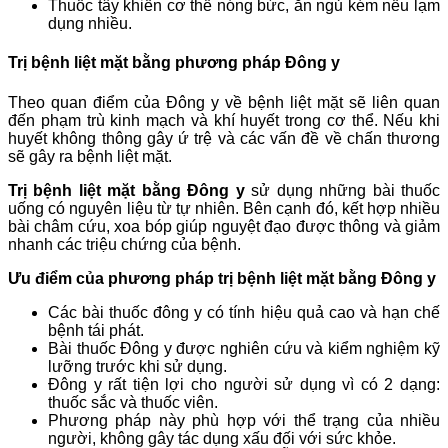
Thuốc tây khiến cơ thể nóng bức, ăn ngủ kém nếu lạm
dụng nhiều.
Trị bệnh liệt mặt bằng phương pháp Đông y
Theo quan điểm của Đông y về bệnh liệt mặt sẽ liên quan
đến phạm trù kinh mạch và khí huyết trong cơ thể. Nếu khi
huyết không thông gây ứ trệ và các vấn đề về chấn thương
sẽ gây ra bệnh liệt mặt.
Trị bệnh liệt mặt bằng Đông y
sử dụng những bài thuốc
uống có nguyên liệu từ tự nhiên. Bên cạnh đó, kết hợp nhiều
bài châm cứu, xoa bóp giúp nguyệt đạo được thông và giảm
nhanh các triệu chứng của bệnh.
Ưu điểm của phương pháp trị bệnh liệt mặt bằng Đông y
Các bài thuốc đông y có tính hiệu quả cao và hạn chế
bệnh tái phát.
Bài thuốc Đông y được nghiên cứu và kiểm nghiệm kỹ
lưỡng trước khi sử dụng.
Đông y rất tiện lợi cho người sử dụng vì có 2 dạng:
thuốc sắc và thuốc viên.
Phương pháp này phù hợp với thể trạng của nhiều
người, không gây tác dụng xấu đối với sức khỏe.