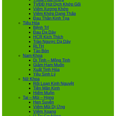
TVĐĐ Hút Dịch Khớp Gối
Viêm Xương Khớp
Viêm Khớp Dạng Thấp
Đau Thần Kinh Tọa
Tiêu Hóa
Bệnh Trĩ
Đau Dạ Dày
HCR Kích Thích
Trào Ngược Dạ Dày
RLTH
Táo Bón
Nam Khoa
Di Tinh – Mộng Tinh
Giảm Ham Muốn
Xuất Tinh Hóa
Yếu Sinh Lý
Nữ Khoa
Rối Loạn Kinh Nguyệt
Tiền Mãn Kinh
Hiếm Muộn
Tai – Mũi – Họng
Hen Suyễn
Viêm Mũi Dị Ứng
Viêm Xoang