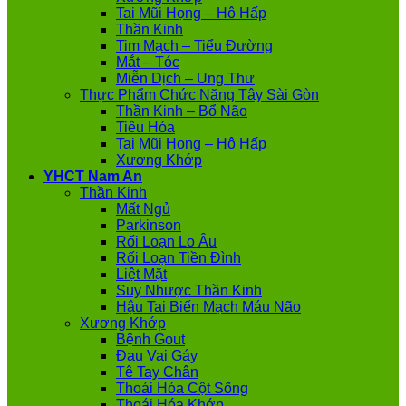
Tai Mũi Họng – Hô Hấp
Thần Kinh
Tim Mạch – Tiểu Đường
Mắt – Tóc
Miễn Dịch – Ung Thư
Thực Phẩm Chức Năng Tây Sài Gòn
Thần Kinh – Bổ Não
Tiêu Hóa
Tai Mũi Họng – Hô Hấp
Xương Khớp
YHCT Nam An
Thần Kinh
Mất Ngủ
Parkinson
Rối Loạn Lo Âu
Rối Loạn Tiền Đình
Liệt Mặt
Suy Nhược Thần Kinh
Hậu Tai Biến Mạch Máu Não
Xương Khớp
Bệnh Gout
Đau Vai Gáy
Tê Tay Chân
Thoái Hóa Cột Sống
Thoái Hóa Khớp