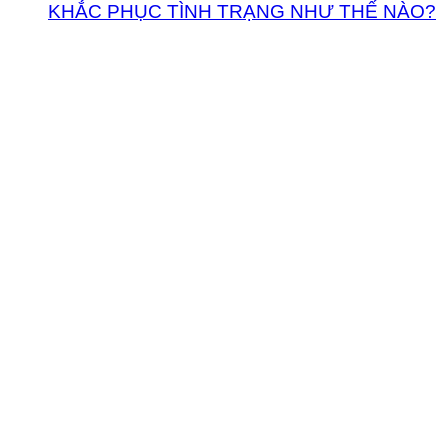
KHẮC PHỤC TÌNH TRẠNG NHƯ THẾ NÀO?