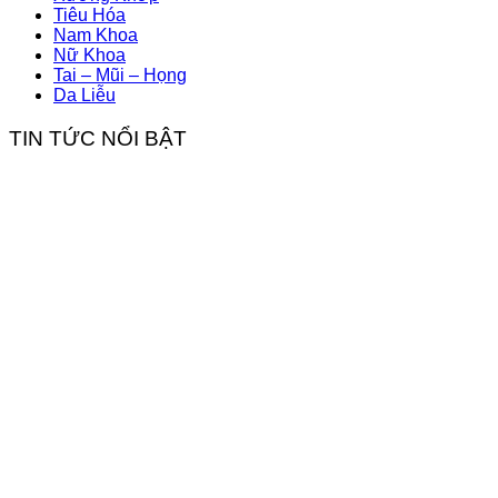
Tiêu Hóa
Nam Khoa
Nữ Khoa
Tai – Mũi – Họng
Da Liễu
TIN TỨC NỔI BẬT