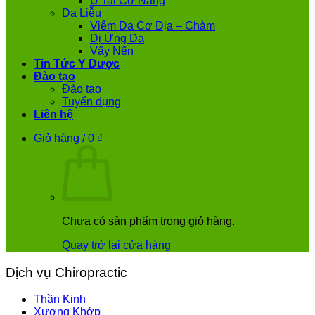
Ù Tai Cơ Năng
Da Liễu
Viêm Da Cơ Địa – Chàm
Dị Ứng Da
Vẩy Nến
Tin Tức Y Dược
Đào tạo
Đào tạo
Tuyển dụng
Liên hệ
Giỏ hàng /
0
₫
Chưa có sản phẩm trong giỏ hàng.
Quay trở lại cửa hàng
Dịch vụ Chiropractic
Thần Kinh
Xương Khớp