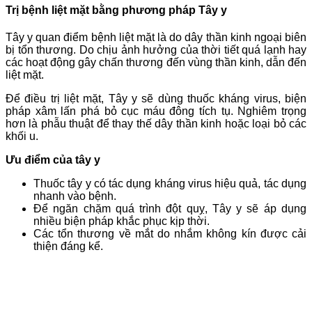
Trị bệnh liệt mặt bằng phương pháp Tây y
Tây y quan điểm bệnh liệt mặt là do dây thần kinh ngoại biên
bị tổn thương. Do chịu ảnh hưởng của thời tiết quá lạnh hay
các hoạt động gây chấn thương đến vùng thần kinh, dẫn đến
liệt mặt.
Để điều trị liệt mặt, Tây y sẽ dùng thuốc kháng virus, biện
pháp xâm lấn phá bỏ cục máu đông tích tụ. Nghiêm trọng
hơn là phẫu thuật để thay thế dây thần kinh hoặc loại bỏ các
khối u.
Ưu điểm của tây y
Thuốc tây y có tác dụng kháng virus hiệu quả, tác dụng
nhanh vào bệnh.
Để ngăn chặm quá trình đột quỵ, Tây y sẽ áp dụng
nhiều biện pháp khắc phục kịp thời.
Các tổn thương về mắt do nhắm không kín được cải
thiện đáng kể.