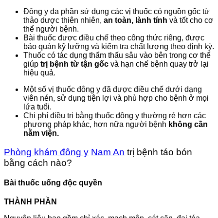
Đông y đa phần sử dụng các vị thuốc có nguồn gốc từ
thảo dược thiên nhiên,
an toàn, lành tính
và tốt cho cơ
thể người bệnh.
Bài thuốc được điều chế theo công thức riêng, được
bảo quản kỹ lưỡng và kiểm tra chất lượng theo định kỳ.
Thuốc có tác dụng thẩm thấu sâu vào bên trong cơ thể
giúp
trị bệnh từ tận gốc
và hạn chế bệnh quay trở lại
hiệu quả.
Một số vị thuốc đông y đã được điều chế dưới dạng
viên nén, sử dụng tiện lợi và phù hợp cho bệnh ở mọi
lứa tuổi.
Chi phí điều trị bằng thuốc đông y thường rẻ hơn các
phương pháp khác, hơn nữa người bệnh
không cần
nằm viện.
Phòng khám đông y
Nam An
trị bệnh táo bón
bằng cách nào?
Bài thuốc uống độc quyền
THÀNH PHẦN