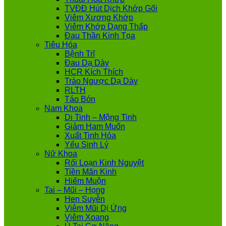
TVĐĐ Hút Dịch Khớp Gối
Viêm Xương Khớp
Viêm Khớp Dạng Thấp
Đau Thần Kinh Tọa
Tiêu Hóa
Bệnh Trĩ
Đau Dạ Dày
HCR Kích Thích
Trào Ngược Dạ Dày
RLTH
Táo Bón
Nam Khoa
Di Tinh – Mộng Tinh
Giảm Ham Muốn
Xuất Tinh Hóa
Yếu Sinh Lý
Nữ Khoa
Rối Loạn Kinh Nguyệt
Tiền Mãn Kinh
Hiếm Muộn
Tai – Mũi – Họng
Hen Suyễn
Viêm Mũi Dị Ứng
Viêm Xoang