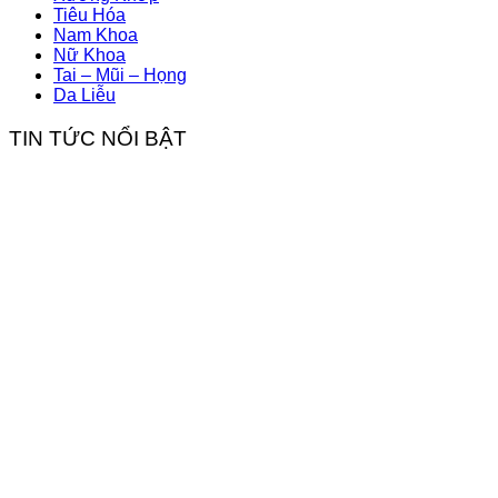
Tiêu Hóa
Nam Khoa
Nữ Khoa
Tai – Mũi – Họng
Da Liễu
TIN TỨC NỔI BẬT