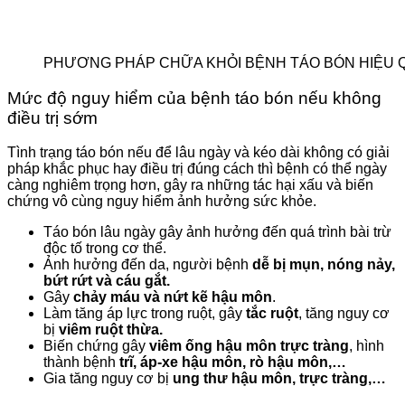
PHƯƠNG PHÁP CHỮA KHỎI BỆNH TÁO BÓN HIỆU 
Mức độ nguy hiểm của bệnh táo bón nếu không
điều trị sớm
Tình trạng táo bón nếu để lâu ngày và kéo dài không có giải
pháp khắc phục hay điều trị đúng cách thì bệnh có thể ngày
càng nghiêm trọng hơn, gây ra những tác hại xấu và biến
chứng vô cùng nguy hiểm ảnh hưởng sức khỏe.
Táo bón lâu ngày gây ảnh hưởng đến quá trình bài trừ
độc tố trong cơ thể.
Ảnh hưởng đến da, người bệnh
dễ bị mụn, nóng nảy,
bứt rứt và cáu gắt.
Gây
chảy máu và nứt kẽ hậu môn
.
Làm tăng áp lực trong ruột, gây
tắc ruột
, tăng nguy cơ
bị
viêm ruột thừa.
Biến chứng gây
viêm ống hậu môn trực tràng
, hình
thành bệnh
trĩ, áp-xe hậu môn, rò hậu môn,…
Gia tăng nguy cơ bị
ung thư hậu môn, trực tràng,…