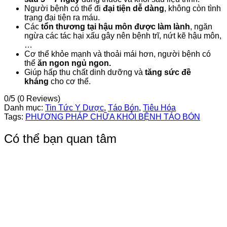
Người bệnh có thể đi
đại tiện dễ dàng
, không còn tình
trạng đại tiện ra máu.
Các
tổn thương tại hậu môn được làm lành
, ngăn
ngừa các tác hại xấu gây nên bệnh trĩ, nứt kẽ hậu môn,
…
Cơ thể khỏe mạnh và thoải mái hơn, người bệnh có
thể
ăn ngon ngủ ngon.
Giúp hấp thu chất dinh dưỡng và
tăng sức đề
kháng
cho cơ thể.
0/5
(0 Reviews)
Danh mục:
Tin Tức Y Dược
,
Táo Bón
,
Tiêu Hóa
Tags:
PHƯƠNG PHÁP CHỮA KHỎI BỆNH TÁO BÓN
Có thể bạn quan tâm