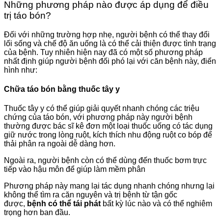
Những phương pháp nào được áp dụng để điều
trị táo bón?
Đối với những trường hợp nhẹ, người bệnh có thể thay đổi
lối sống và chế độ ăn uống là có thể cải thiện được tình trạng
của bệnh. Tuy nhiên hiện nay đã có một số phương pháp
nhất định giúp người bệnh đối phó lại với căn bệnh này, điển
hình như:
Chữa táo bón bằng thuốc tây y
Thuốc tây y có thể giúp giải quyết nhanh chóng các triệu
chứng của táo bón, với phương pháp này người bệnh
thường được bác sĩ kê đơn một loại thuốc uống có tác dụng
giữ nước trong lòng ruột, kích thích nhu động ruột co bóp để
thải phân ra ngoài dễ dàng hơn.
Ngoài ra, người bệnh còn có thể dùng đến thuốc bơm trực
tiếp vào hậu môn để giúp làm mềm phân
Phương pháp này mang lại tác dụng nhanh chóng nhưng lại
không thể tìm ra căn nguyên và trị bệnh từ tận gốc
được,
bệnh có thể tái phát
bất kỳ lúc nào và có thể nghiêm
trọng hơn ban đầu.