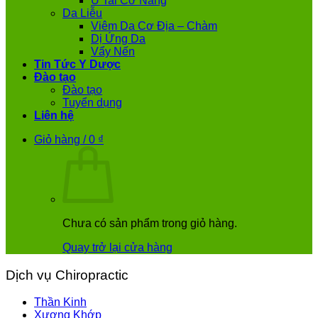
Ù Tai Cơ Năng
Da Liễu
Viêm Da Cơ Địa – Chàm
Dị Ứng Da
Vẩy Nến
Tin Tức Y Dược
Đào tạo
Đào tạo
Tuyển dụng
Liên hệ
Giỏ hàng /
0
₫
Chưa có sản phẩm trong giỏ hàng.
Quay trở lại cửa hàng
Dịch vụ Chiropractic
Thần Kinh
Xương Khớp