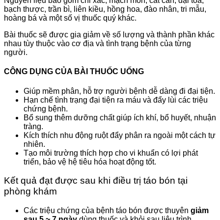
Nguyên liệu bao gồm chỉ xác, mạch môn, cát căn, đại tóa,
bạch thược, trần bì, liên kiều, hồng hoa, đào nhân, tri mẫu,
hoàng bá và một số vị thuốc quý khác.
Bài thuốc sẽ được gia giảm về số lượng và thành phần khác
nhau tùy thuộc vào cơ địa và tình trạng bệnh của từng
người.
CÔNG DỤNG CỦA BÀI THUỐC UỐNG
Giúp mềm phân, hỗ trợ người bệnh dễ dàng đi đại tiện.
Hạn chế tình trạng đại tiện ra máu và đẩy lùi các triệu
chứng bệnh.
Bổ sung thêm dưỡng chất giúp ích khí, bổ huyết, nhuận
tràng.
Kích thích nhu động ruột đẩy phân ra ngoài một cách tự
nhiên.
Tạo môi trường thích hợp cho vi khuẩn có lợi phát
triển, bảo vệ hệ tiêu hóa hoạt động tốt.
Kết quả đạt được sau khi điều trị táo bón tại
phòng khám
Các triệu chứng của bệnh táo bón được thuyên
giảm
sau 5 ~ 7 ngày
dùng thuốc và khỏi sau liệu trình.