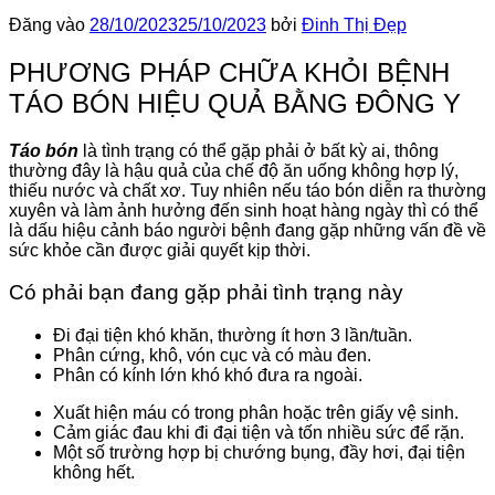
Đăng vào
28/10/2023
25/10/2023
bởi
Đinh Thị Đẹp
PHƯƠNG PHÁP CHỮA KHỎI BỆNH
TÁO BÓN HIỆU QUẢ BẰNG ĐÔNG Y
Táo bón
là tình trạng có thể gặp phải ở bất kỳ ai, thông
thường đây là hậu quả của chế độ ăn uống không hợp lý,
thiếu nước và chất xơ. Tuy nhiên nếu táo bón diễn ra thường
xuyên và làm ảnh hưởng đến sinh hoạt hàng ngày thì có thể
là dấu hiệu cảnh báo người bệnh đang gặp những vấn đề về
sức khỏe cần được giải quyết kịp thời.
Có phải bạn đang gặp phải tình trạng này
Đi đại tiện khó khăn, thường ít hơn 3 lần/tuần.
Phân cứng, khô, vón cục và có màu đen.
Phân có kính lớn khó khó đưa ra ngoài.
Xuất hiện máu có trong phân hoặc trên giấy vệ sinh.
Cảm giác đau khi đi đại tiện và tốn nhiều sức để rặn.
Một số trường hợp bị chướng bụng, đầy hơi, đại tiện
không hết.