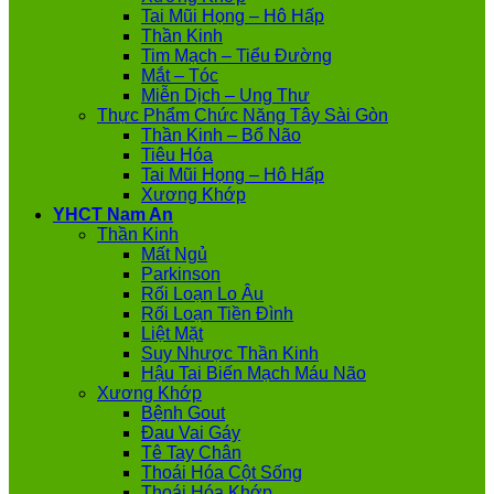
Tai Mũi Họng – Hô Hấp
Thần Kinh
Tim Mạch – Tiểu Đường
Mắt – Tóc
Miễn Dịch – Ung Thư
Thực Phẩm Chức Năng Tây Sài Gòn
Thần Kinh – Bổ Não
Tiêu Hóa
Tai Mũi Họng – Hô Hấp
Xương Khớp
YHCT Nam An
Thần Kinh
Mất Ngủ
Parkinson
Rối Loạn Lo Âu
Rối Loạn Tiền Đình
Liệt Mặt
Suy Nhược Thần Kinh
Hậu Tai Biến Mạch Máu Não
Xương Khớp
Bệnh Gout
Đau Vai Gáy
Tê Tay Chân
Thoái Hóa Cột Sống
Thoái Hóa Khớp