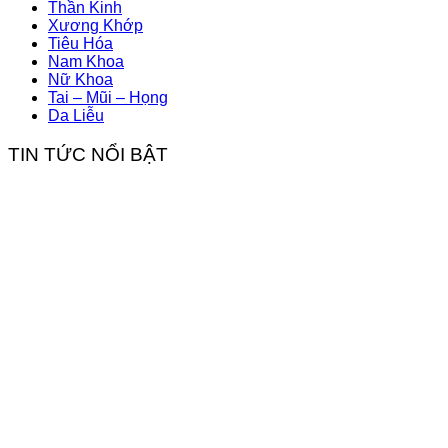
Thần Kinh
Xương Khớp
Tiêu Hóa
Nam Khoa
Nữ Khoa
Tai – Mũi – Họng
Da Liễu
TIN TỨC NỔI BẬT