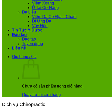
Viêm Xoang
Ù Tai Cơ Năng
Da Liễu
Viêm Da Cơ Địa – Chàm
Dị Ứng Da
Vẩy Nến
Tin Tức Y Dược
Đào tạo
Đào tạo
Tuyển dụng
Liên hệ
Giỏ hàng /
0
₫
Chưa có sản phẩm trong giỏ hàng.
Quay trở lại cửa hàng
Dịch vụ Chiropractic