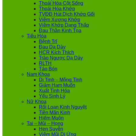
Thoái Hóa Cột Sống
Thoái Hóa Khớp
TVĐĐ Hút Dịch Khớp Gối
Viêm Xương Khớp
Viêm Khớp Dạng Thấp
Đau Thần Kinh Tọa
Tiêu Hóa
Bệnh Trĩ
Đau Dạ Dày
HCR Kích Thích
Trào Ngược Dạ Dày
RLTH
Táo Bón
Nam Khoa
Di Tinh – Mộng Tinh
Giảm Ham Muốn
Xuất Tinh Hóa
Yếu Sinh Lý
Nữ Khoa
Rối Loạn Kinh Nguyệt
Tiền Mãn Kinh
Hiếm Muộn
Tai – Mũi – Họng
Hen Suyễn
Viêm Mũi Dị Ứng