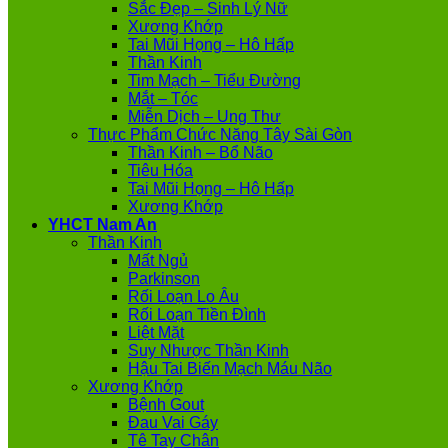
Sắc Đẹp – Sinh Lý Nữ
Xương Khớp
Tai Mũi Họng – Hô Hấp
Thần Kinh
Tim Mạch – Tiểu Đường
Mắt – Tóc
Miễn Dịch – Ung Thư
Thực Phẩm Chức Năng Tây Sài Gòn
Thần Kinh – Bổ Não
Tiêu Hóa
Tai Mũi Họng – Hô Hấp
Xương Khớp
YHCT Nam An
Thần Kinh
Mất Ngủ
Parkinson
Rối Loạn Lo Âu
Rối Loạn Tiền Đình
Liệt Mặt
Suy Nhược Thần Kinh
Hậu Tai Biến Mạch Máu Não
Xương Khớp
Bệnh Gout
Đau Vai Gáy
Tê Tay Chân