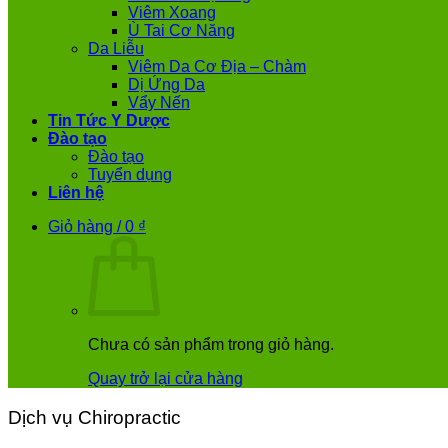
Viêm Xoang
Ù Tai Cơ Năng
Da Liễu
Viêm Da Cơ Địa – Chàm
Dị Ứng Da
Vẩy Nến
Tin Tức Y Dược
Đào tạo
Đào tạo
Tuyển dụng
Liên hệ
Giỏ hàng /
0
₫
Chưa có sản phẩm trong giỏ hàng.
Quay trở lại cửa hàng
Dịch vụ Chiropractic