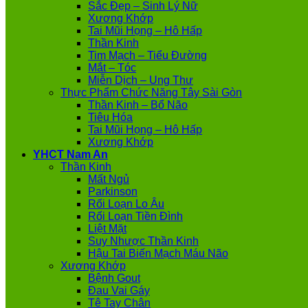
Sắc Đẹp – Sinh Lý Nữ
Xương Khớp
Tai Mũi Họng – Hô Hấp
Thần Kinh
Tim Mạch – Tiểu Đường
Mắt – Tóc
Miễn Dịch – Ung Thư
Thực Phẩm Chức Năng Tây Sài Gòn
Thần Kinh – Bổ Não
Tiêu Hóa
Tai Mũi Họng – Hô Hấp
Xương Khớp
YHCT Nam An
Thần Kinh
Mất Ngủ
Parkinson
Rối Loạn Lo Âu
Rối Loạn Tiền Đình
Liệt Mặt
Suy Nhược Thần Kinh
Hậu Tai Biến Mạch Máu Não
Xương Khớp
Bệnh Gout
Đau Vai Gáy
Tê Tay Chân