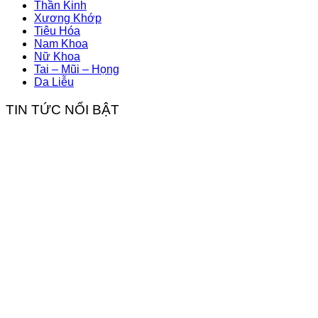
Thần Kinh
Xương Khớp
Tiêu Hóa
Nam Khoa
Nữ Khoa
Tai – Mũi – Họng
Da Liễu
TIN TỨC NỔI BẬT