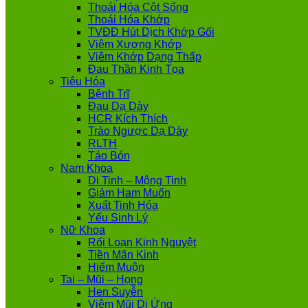
Thoái Hóa Cột Sống
Thoái Hóa Khớp
TVĐĐ Hút Dịch Khớp Gối
Viêm Xương Khớp
Viêm Khớp Dạng Thấp
Đau Thần Kinh Tọa
Tiêu Hóa
Bệnh Trĩ
Đau Dạ Dày
HCR Kích Thích
Trào Ngược Dạ Dày
RLTH
Táo Bón
Nam Khoa
Di Tinh – Mộng Tinh
Giảm Ham Muốn
Xuất Tinh Hóa
Yếu Sinh Lý
Nữ Khoa
Rối Loạn Kinh Nguyệt
Tiền Mãn Kinh
Hiếm Muộn
Tai – Mũi – Họng
Hen Suyễn
Viêm Mũi Dị Ứng