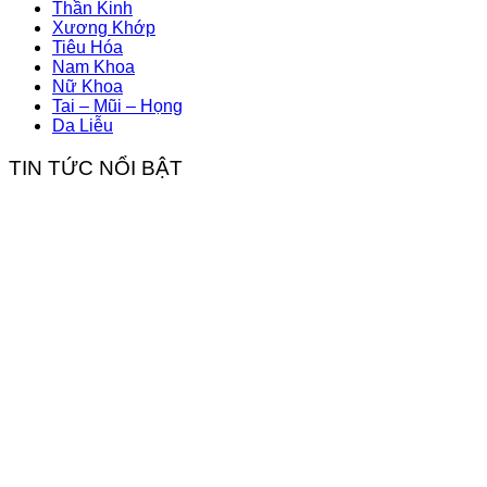
Thần Kinh
Xương Khớp
Tiêu Hóa
Nam Khoa
Nữ Khoa
Tai – Mũi – Họng
Da Liễu
TIN TỨC NỔI BẬT