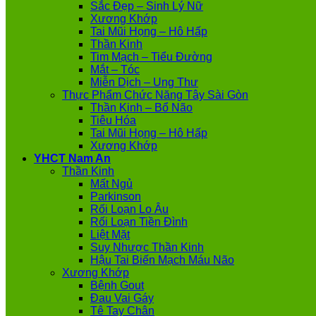
Sắc Đẹp – Sinh Lý Nữ
Xương Khớp
Tai Mũi Họng – Hô Hấp
Thần Kinh
Tim Mạch – Tiểu Đường
Mắt – Tóc
Miễn Dịch – Ung Thư
Thực Phẩm Chức Năng Tây Sài Gòn
Thần Kinh – Bổ Não
Tiêu Hóa
Tai Mũi Họng – Hô Hấp
Xương Khớp
YHCT Nam An
Thần Kinh
Mất Ngủ
Parkinson
Rối Loạn Lo Âu
Rối Loạn Tiền Đình
Liệt Mặt
Suy Nhược Thần Kinh
Hậu Tai Biến Mạch Máu Não
Xương Khớp
Bệnh Gout
Đau Vai Gáy
Tê Tay Chân