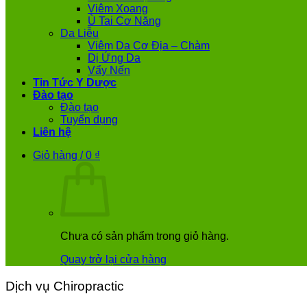
Viêm Xoang
Ù Tai Cơ Năng
Da Liễu
Viêm Da Cơ Địa – Chàm
Dị Ứng Da
Vẩy Nến
Tin Tức Y Dược
Đào tạo
Đào tạo
Tuyển dụng
Liên hệ
Giỏ hàng /
0
₫
Chưa có sản phẩm trong giỏ hàng.
Quay trở lại cửa hàng
Dịch vụ Chiropractic