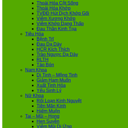
Thoái Hóa Cột Sống
Thoái Hóa Khớp
TVĐĐ Hút Dịch Khớp Gối
Viêm Xương Khớp
Viêm Khớp Dạng Thấp
Đau Thần Kinh Tọa
Tiêu Hóa
Bệnh Trĩ
Đau Dạ Dày
HCR Kích Thích
Trào Ngược Dạ Dày
RLTH
Táo Bón
Nam Khoa
Di Tinh – Mộng Tinh
Giảm Ham Muốn
Xuất Tinh Hóa
Yếu Sinh Lý
Nữ Khoa
Rối Loạn Kinh Nguyệt
Tiền Mãn Kinh
Hiếm Muộn
Tai – Mũi – Họng
Hen Suyễn
Viêm Mũi Dị Ứng